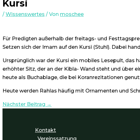
Kursi
/
Wissenswertes
/ Von
moschee
Für Predigten außerhalb der freitags- und Festtagspr
Setzen sich der Imam auf den Kursi (Stuhl). Dabei hande
Ursprünglich war der Kursi ein mobiles Lesepult, das h
erhöhter Sitz, der an der Kibla- Wand steht und über e
heute als Buchablage, die bei Koranrezitationen genu
Heute werden Rahlas häufig mit Ornamenten und Schni
Nächster Beitrag
→
Kontakt
Vereinssatzung