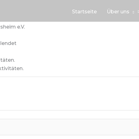
Startseite
Über uns
sheim e.V.
blendet
täten.
tivitäten.